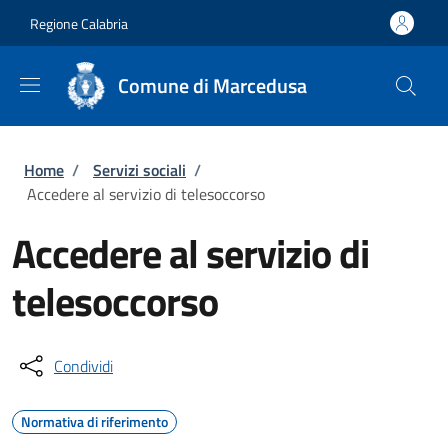
Salta al contenuto principale
Skip to footer content
Regione Calabria
Comune di Marcedusa
Briciole di pane
Home
/
Servizi sociali
/
Accedere al servizio di telesoccorso
Accedere al servizio di
telesoccorso
Condividi
Normativa di riferimento