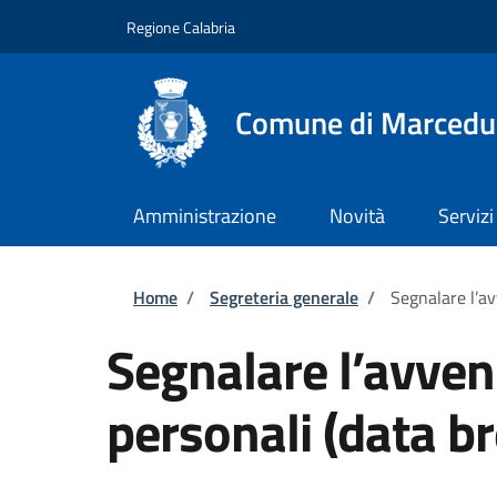
Salta al contenuto principale
Skip to footer content
Regione Calabria
Comune di Marcedu
Amministrazione
Novità
Servizi
Briciole di pane
Home
/
Segreteria generale
/
Segnalare l’av
Segnalare l’avvenu
personali (data b