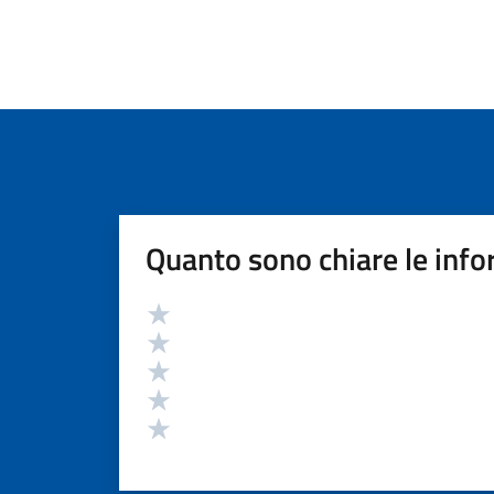
Quanto sono chiare le info
Valutazione
Valuta 5 stelle su 5
Valuta 4 stelle su 5
Valuta 3 stelle su 5
Valuta 2 stelle su 5
Valuta 1 stelle su 5