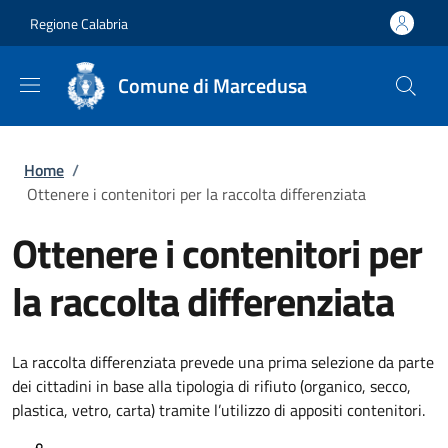
Salta al contenuto principale
Skip to footer content
Regione Calabria
Comune di Marcedusa
Briciole di pane
Home
/
Ottenere i contenitori per la raccolta differenziata
Ottenere i contenitori per
la raccolta differenziata
La raccolta differenziata prevede una prima selezione da parte
dei cittadini in base alla tipologia di rifiuto (organico, secco,
plastica, vetro, carta) tramite l’utilizzo di appositi contenitori.