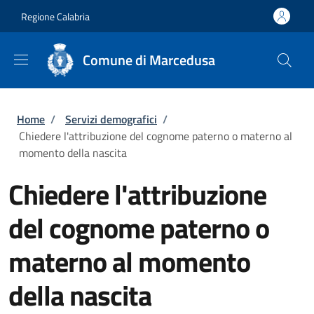
Salta al contenuto principale
Skip to footer content
Regione Calabria
Comune di Marcedusa
Briciole di pane
Home
/
Servizi demografici
/
Chiedere l'attribuzione del cognome paterno o materno al
momento della nascita
Chiedere l'attribuzione
del cognome paterno o
materno al momento
della nascita