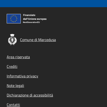
Comune di Marcedusa
Footer menu
Area riservata
Crediti
Informativa privacy
Note legali
Dichiarazione di accessibilità
Contatti