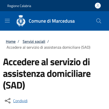
Salta al contenuto principale
Skip to footer content
Regione Calabria
Comune di Marcedusa
Briciole di pane
Home
/
Servizi sociali
/
Accedere al servizio di assistenza domiciliare (SAD)
Accedere al servizio di
assistenza domiciliare
(SAD)
Condividi