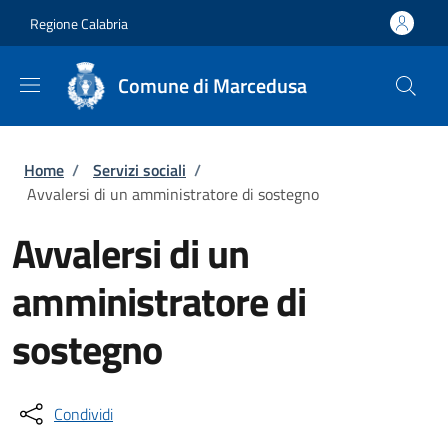
Salta al contenuto principale
Skip to footer content
Regione Calabria
Comune di Marcedusa
Briciole di pane
Home
/
Servizi sociali
/
Avvalersi di un amministratore di sostegno
Avvalersi di un
amministratore di
sostegno
Condividi